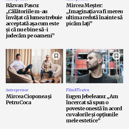
Răzvan Pascu:
Mircea Meșter:
„Călătoriile m-au
„Imaginația va fi mereu
învățat că lumea trebuie
ultima redută înainte să
acceptată așa cum este
picăm lați”
și că nu e bine să-i
judecăm pe oameni”
Antreprenor
Film&Teatru
Mircea Cioponea și
Eugen Jebeleanu: „Am
Petru Coca
încercat să spun o
poveste onestă în acord
cu valorile și opțiunile
mele estetice”