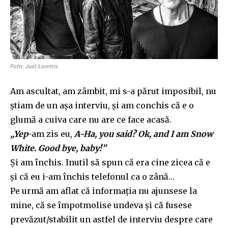
Foto: Just Loomis
Am ascultat, am zâmbit, mi s-a părut imposibil, nu
știam de un așa interviu, și am conchis că e o
glumă a cuiva care nu are ce face acasă.
„Yep
-am zis eu,
A-Ha, you said? Ok, and I am Snow
White. Good bye, baby!”
Și am închis. Inutil să spun că era cine zicea că e
și că eu i-am închis telefonul ca o zână…
Pe urmă am aflat că informația nu ajunsese la
mine, că se împotmolise undeva și că fusese
prevăzut/stabilit un astfel de interviu despre care