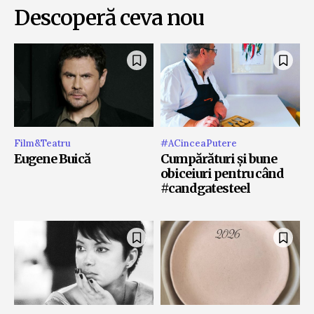
Descoperă ceva nou
Film&Teatru
#ACinceaPutere
Eugene Buică
Cumpărături și bune
obiceiuri pentru când
#candgatesteel