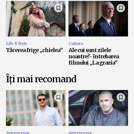
Life & Style
Cultura
Tăcerea frige „chielea”
Ale cui sunt zilele
noastre?- întrebarea
filmului „La grazia”
Îți mai recomand
Antreprenor
Antreprenor