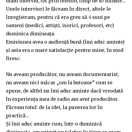
luam interviu, tot prin telefon, timp de 10 minute…
Unele interviuri le făceam în direct, altele le
înregistram, pentru că era greu să-i suni pe
oameni (medici, artiști, isorici, profesori, etc)
duminica dimineața.
Emisiunea avea o audiență bună (îmi aduc aminte)
și asta era o mare satisfacție pentru mine, în mod
firesc.
Nu aveam producător, nu aveam documentarist,
nu aveam nici măcar „om la butoane” cum se
spune, de altfel nu îmi aduc aminte dacă vreodată
în experiența mea de radio am avut producător.
Făceam totul: de la idei, la punerea lor în
practică…
Și îmi aduc aminte cum, într-o duminică
dimineața, am primit un telefon în timp ce eram