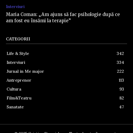
Interviuri
Maria Coman: „Am ajuns să fac psihologie după ce
am fost eu însămi la terapie”
CATEGORII
Life & Style
342
Interviuri
334
Jurnal in Me major
222
Antreprenor
113
Cultura
93
Film&Teatru
82
Sanatate
47