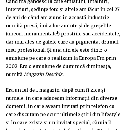
Când mă gândesc la câte emisiuni, întâlniri,
interviuri, ședințe foto și altele am făcut în cei 27
de ani de când am ajuns în această industrie
numită presă, îmi aduc aminte și de greșelile
(uneori monumentale!) prostiile sau accidentele,
dar mai ales de gafele care au pigmentat drumul
meu profesional. Și una din ele este dintr-o
emisiune pe care o realizam la Europa Fm prin
2002. Era o emisiune de duminică dimineața,
numită
Magazin Deschis.
Era un fel de… magazin, după cum îi zice și
numele, în care aduceam informații din diverse
domenii, în care aveam invitați prin telefon cu
care discutam pe scurt ultimele știri din lifestyle
și în care exista și un invitat special, căruia îi