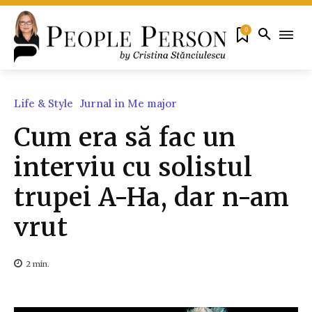
0
Life & Style
Jurnal in Me major
Cum era să fac un
interviu cu solistul
trupei A-Ha, dar n-am
vrut
2
min.