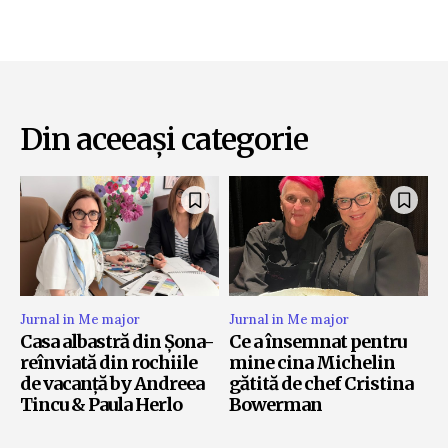
Din aceeași categorie
Jurnal in Me major
Jurnal in Me major
Casa albastră din Șona-
Ce a însemnat pentru
reînviată din rochiile
mine cina Michelin
de vacanță by Andreea
gătită de chef Cristina
Tincu & Paula Herlo
Bowerman