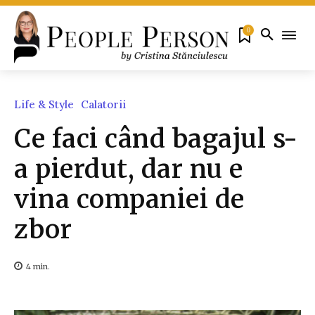
0
Life & Style
Calatorii
Ce faci când bagajul s-
a pierdut, dar nu e
vina companiei de
zbor
4
min.