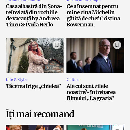
Casa albastră din Șona-
Ce a însemnat pentru
reînviată din rochiile
mine cina Michelin
de vacanță by Andreea
gătită de chef Cristina
Tincu & Paula Herlo
Bowerman
Life & Style
Cultura
Tăcerea frige „chielea”
Ale cui sunt zilele
noastre?- întrebarea
filmului „La grazia”
Îți mai recomand