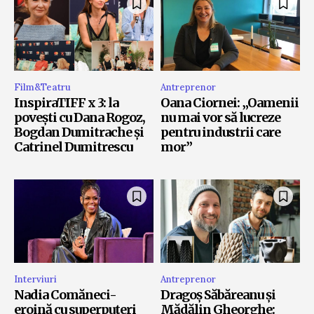
Film&Teatru
Antreprenor
InspiraTIFF x 3: la
Oana Ciornei: „Oamenii
povești cu Dana Rogoz,
nu mai vor să lucreze
Bogdan Dumitrache și
pentru industrii care
Catrinel Dumitrescu
mor”
Interviuri
Antreprenor
Nadia Comăneci-
Dragoș Săbăreanu și
eroină cu superputeri
Mădălin Gheorghe: