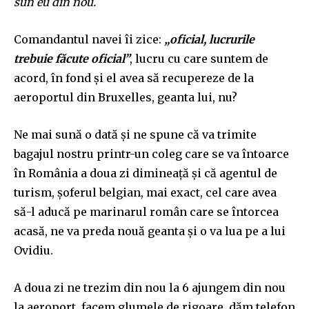
sun eu din nou.
Comandantul navei îi zice:
„oficial, lucrurile
trebuie făcute oficial”
, lucru cu care suntem de
acord, în fond și el avea să recupereze de la
aeroportul din Bruxelles, geanta lui, nu?
Ne mai sună o dată și ne spune că va trimite
bagajul nostru printr-un coleg care se va întoarce
în România a doua zi dimineață și că agentul de
turism, șoferul belgian, mai exact, cel care avea
să-l aducă pe marinarul român care se întorcea
acasă, ne va preda nouă geanta și o va lua pe a lui
Ovidiu.
A doua zi ne trezim din nou la 6 ajungem din nou
la aeroport, facem glumele de rigoare, dăm telefon