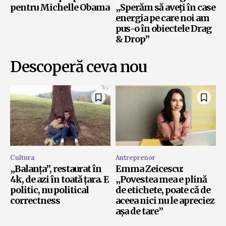
pentru Michelle Obama
„Sperăm să aveți în case
energia pe care noi am
pus-o în obiectele Drag
& Drop”
Descoperă ceva nou
Cultura
Antreprenor
„Balanța”, restaurat în
Emma Zeicescu:
4k, de azi în toată țara. E
„Povestea mea e plină
politic, nu political
de etichete, poate că de
correctness
aceea nici nu le apreciez
așa de tare”