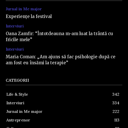
Jurnal in Me major
Experiențe la festival
Interviuri
Oana Zamfir: “Întotdeauna m-am luat la trântă cu
fricile mele”
Interviuri
Maria Coman: „Am ajuns să fac psihologie după ce
am fost eu însămi la terapie”
CATEGORII
Life & Style
342
Interviuri
334
Jurnal in Me major
222
Antreprenor
113