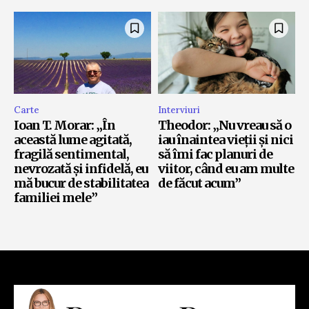
Carte
Interviuri
Ioan T. Morar: „În
Theodor: „Nu vreau să o
această lume agitată,
iau înaintea vieții și nici
fragilă sentimental,
să îmi fac planuri de
nevrozată și infidelă, eu
viitor, când eu am multe
mă bucur de stabilitatea
de făcut acum”
familiei mele”