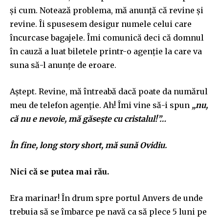
și cum. Notează problema, mă anunță că revine și
revine. Îi spusesem desigur numele celui care
încurcase bagajele. Îmi comunică deci că domnul
în cauză a luat biletele printr-o agenție la care va
suna să-l anunțe de eroare.
Aștept. Revine, mă întreabă dacă poate da numărul
meu de telefon agenție. Ah! Îmi vine să-i spun
„nu,
că nu e nevoie, mă găsește cu cristalul!”…
În fine, long story short, mă sună Ovidiu.
Nici că se putea mai rău.
Era marinar! În drum spre portul Anvers de unde
trebuia să se îmbarce pe navă ca să plece 5 luni pe