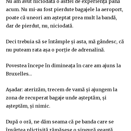
Nu am avut niciodată o astfel de experiență până
acum. Nu mi-au fost pierdute bagajele la aeroport,
poate că uneori am așteptat prea mult la bandă,
dar de pierdut, nu, niciodată.
Deci trebuia să se întâmple și asta, mă gândesc, că
nu puteam rata așa o porție de adrenalină.
Povestea începe în dimineața în care am ajuns la
Bruxelles…
Așadar: aterizăm, trecem de vamă și ajungem la
zona de recuperat bagaje unde așteptăm, și
așteptăm, și nimic.
După o oră, ne dăm seama că pe banda care se
învârtea plictisită rămăsese o singură geantă,