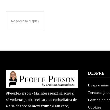
No posts to display
DESPRE
Despre mine
Termeni și co
#PeoplePerson - Mă interesează să scriu și
Politica de co
să vorbesc pentru cei care au curiozitatea de
a afla despre oameni frumoși sau care,
Cookies