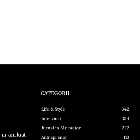
CATEGORII
Life & Style
342
Interviuri
334
Jurnal in Me major
222
a m-am luat
Antreprenor
113