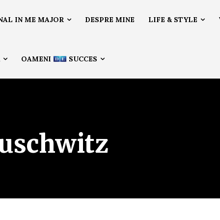
NAL IN ME MAJOR
DESPRE MINE
LIFE & STYLE
Ă
OAMENI
SUCCES
auschwitz