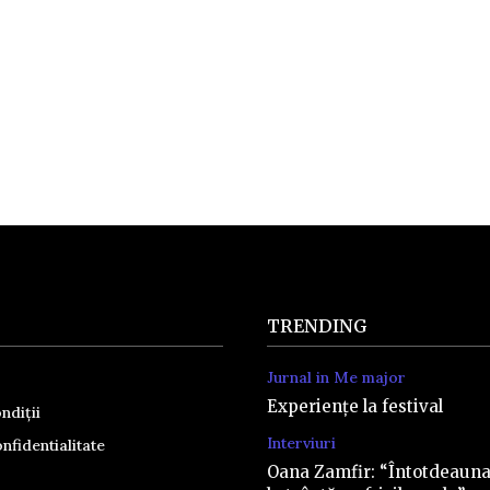
TRENDING
Jurnal in Me major
Experiențe la festival
ndiții
Interviuri
nfidentialitate
Oana Zamfir: “Întotdeaun