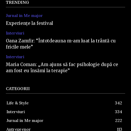
TRENDING
Jurnal in Me major
Experiențe la festival
Interviuri
Oana Zamfir: “Întotdeauna m-am luat la trântă cu
fricile mele”
Interviuri
Maria Coman: „Am ajuns să fac psihologie după ce
am fost eu însămi la terapie”
CATEGORII
Life & Style
342
Interviuri
334
Jurnal in Me major
222
Antreprenor
113