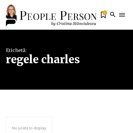
0
Etichetă:
regele charles
No posts to display