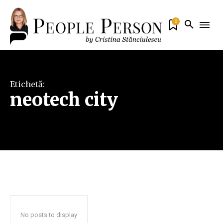
0
Etichetă:
neotech city
No posts to display