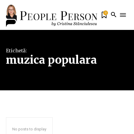
0
Etichetă:
muzica populara
No posts to display