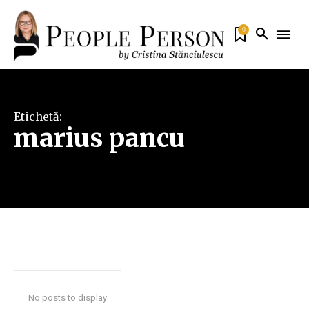
0
Etichetă:
marius pancu
No posts to display