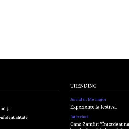
TRENDING
Jurnal in Me major
Experiențe la festival
ndiții
Interviuri
nfidentialitate
Oana Zamfir: “Întotdeaun