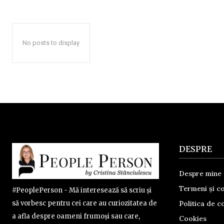
No posts to display
DESPRE
Despre mine
Termeni și co
#PeoplePerson - Mă interesează să scriu și
Politica de co
să vorbesc pentru cei care au curiozitatea de
a afla despre oameni frumoși sau care,
Cookies