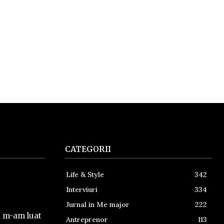
CATEGORII
Life & Style
342
Interviuri
334
Jurnal in Me major
222
a m-am luat
Antreprenor
113