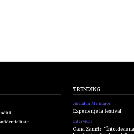
TRENDING
Jurnal in Me major
Experiențe la festival
ndiții
Interviuri
nfidentialitate
Oana Zamfir: “Întotdeaun