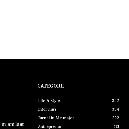
CATEGORII
Life & Style
342
Interviuri
334
Jurnal in Me major
222
a m-am luat
Antreprenor
113