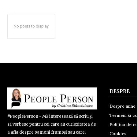
No posts to display
DESPRE
Despre mine
Termeni și co
#PeoplePerson - Mă interesează să scriu și
Politica de co
să vorbesc pentru cei care au curiozitatea de
a afla despre oameni frumoși sau care,
Cookies