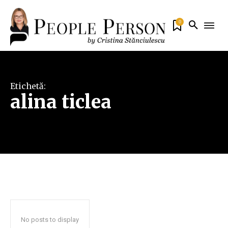
0
Etichetă:
alina ticlea
No posts to display