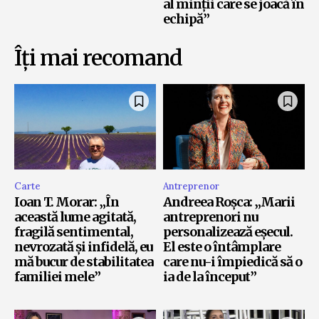
al minții care se joacă în
echipă”
Îți mai recomand
Carte
Antreprenor
Ioan T. Morar: „În
Andreea Roșca: „Marii
această lume agitată,
antreprenori nu
fragilă sentimental,
personalizează eșecul.
nevrozată și infidelă, eu
El este o întâmplare
mă bucur de stabilitatea
care nu-i împiedică să o
familiei mele”
ia de la început”