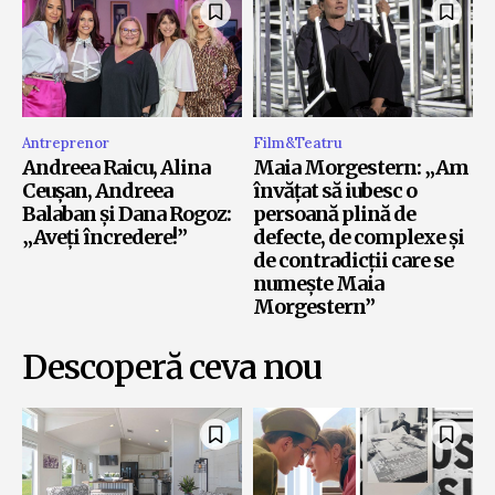
Antreprenor
Film&Teatru
Andreea Raicu, Alina
Maia Morgestern: „Am
Ceușan, Andreea
învățat să iubesc o
Balaban și Dana Rogoz:
persoană plină de
„Aveți încredere!”
defecte, de complexe și
de contradicții care se
numește Maia
Morgestern”
Descoperă ceva nou