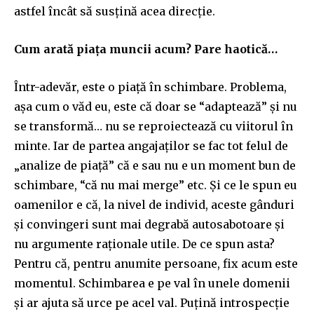
astfel încât să susțină acea direcție.
Cum arată piața muncii acum? Pare haotică…
Într-adevăr, este o piață în schimbare. Problema,
așa cum o văd eu, este că doar se “adaptează” și nu
se transformă… nu se reproiectează cu viitorul în
minte. Iar de partea angajaților se fac tot felul de
„analize de piață” că e sau nu e un moment bun de
schimbare, “că nu mai merge” etc. Și ce le spun eu
oamenilor e că, la nivel de individ, aceste gânduri
și convingeri sunt mai degrabă autosabotoare și
nu argumente raționale utile. De ce spun asta?
Pentru că, pentru anumite persoane, fix acum este
momentul. Schimbarea e pe val în unele domenii
și ar ajuta să urce pe acel val. Puțină introspecție