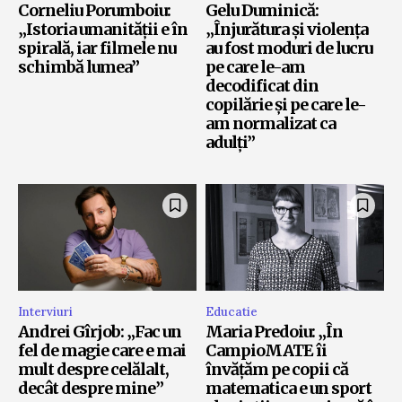
Corneliu Porumboiu:
Gelu Duminică:
„Istoria umanității e în
„Înjurătura și violența
spirală, iar filmele nu
au fost moduri de lucru
schimbă lumea”
pe care le-am
decodificat din
copilărie și pe care le-
am normalizat ca
adulți”
Interviuri
Educatie
Andrei Gîrjob: „Fac un
Maria Predoiu: „În
fel de magie care e mai
CampioMATE îi
mult despre celălalt,
învățăm pe copii că
decât despre mine”
matematica e un sport