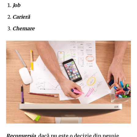
Job
Carieră
Chemare
Reconversia
, dacă nu este o decizie din nevoie