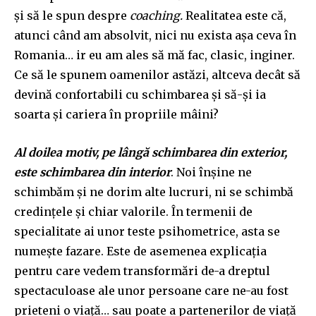
și să le spun despre
coaching.
Realitatea este că,
atunci când am absolvit, nici nu exista așa ceva în
Romania… ir eu am ales să mă fac, clasic, inginer.
Ce să le spunem oamenilor astăzi, altceva decât să
devină confortabili cu schimbarea și să-și ia
soarta și cariera în propriile mâini?
Al doilea motiv, pe lângă schimbarea din exterior,
este schimbarea din interior
. Noi înșine ne
schimbăm și ne dorim alte lucruri, ni se schimbă
credințele și chiar valorile. În termenii de
specialitate ai unor teste psihometrice, asta se
numește fazare. Este de asemenea explicația
pentru care vedem transformări de-a dreptul
spectaculoase ale unor persoane care ne-au fost
prieteni o viață… sau poate a partenerilor de viață