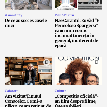
#smartcity
Film&Teatru
De ce au succes casele
Nae Caranfil: Eu văd “E
mici
Pericoloso Sporgersi”
ca un imn comic
închinat tinereții în
general, indiferent de
epocă”
Calatorii
Cultura
Am vizitat Ținutul
„Competiția oficială”-
Conacelor. Ce mi-a
un film despre filme,
plăcut, ce am reținut, de
fete sau băieți