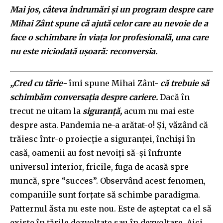
Mai jos, câteva îndrumări și un program despre care
Mihai Zânt spune că ajută celor care au nevoie de a
face o schimbare în viața lor profesională, una care
nu este niciodată ușoară: reconversia.
„Cred cu tărie-
îmi spune Mihai Zânt-
că trebuie să
schimbăm conversația despre cariere.
Dacă în
trecut ne uitam la
siguranță,
acum nu mai este
despre asta. Pandemia ne-a arătat-o! Și, văzând că
trăiesc într-o proiecție a siguranței, închiși în
casă, oamenii au fost nevoiți să-și înfrunte
universul interior, fricile, fuga de acasă spre
muncă, spre “succes”. Observând acest fenomen,
companiile sunt forțate să schimbe paradigma.
Patternul ăsta nu este nou. Este de așteptat ca el să
existe în țările dezvoltate sau în dezvoltare. Aici,