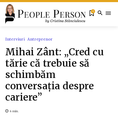
0
Interviuri
Antreprenor
Mihai Zânt: „Cred cu
tărie că trebuie să
schimbăm
conversația despre
cariere”
6
min.