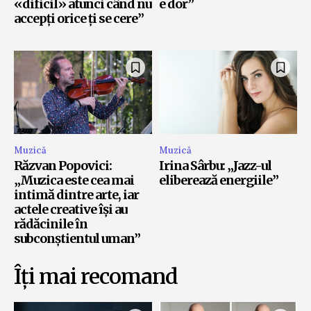
«dificil» atunci când nu
e dor”
accepți orice ți se cere”
Muzică
Muzică
Răzvan Popovici:
Irina Sârbu: „Jazz-ul
„Muzica este cea mai
eliberează energiile”
intimă dintre arte, iar
actele creative își au
rădăcinile în
subconștientul uman”
Îți mai recomand