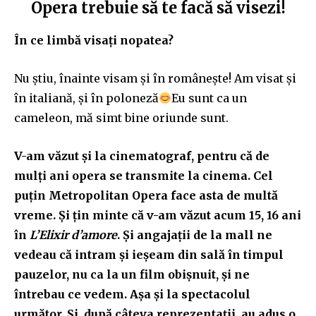
Opera trebuie să te facă să visezi!
În ce limbă visați nopatea?
Nu știu, înainte visam și în românește! Am visat și
în italiană, și în poloneză
Eu sunt ca un
cameleon, mă simt bine oriunde sunt.
V-am văzut și la cinematograf, pentru că de
mulți ani opera se transmite la cinema. Cel
puțin Metropolitan Opera face asta de multă
vreme. Și țin minte că v-am văzut acum 15, 16 ani
în
L’Elixir d’amore
. Și angajații de la mall ne
vedeau că intram și ieșeam din sală în timpul
pauzelor, nu ca la un film obișnuit, și ne
întrebau ce vedem. Așa și la spectacolul
următor. Și, după câteva reprezentații, au adus o