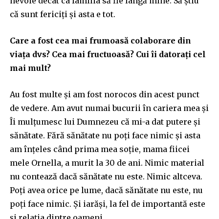
nevoie decât ca familia să fie lângă mine. Să știu
că sunt fericiți și asta e tot.
Care a fost cea mai frumoasă colaborare din
viața dvs? Cea mai fructuoasă? Cui îi datorați cel
mai mult?
Au fost multe și am fost norocos din acest punct
de vedere. Am avut numai bucurii în cariera mea și
Îi mulțumesc lui Dumnezeu că mi-a dat putere și
sănătate. Fără sănătate nu poți face nimic și asta
am înțeles când prima mea soție, mama fiicei
mele Ornella, a murit la 30 de ani. Nimic material
nu contează dacă sănătate nu este. Nimic altceva.
Poți avea orice pe lume, dacă sănătate nu este, nu
poți face nimic. Și iarăși, la fel de importantă este
și relația dintre oameni.