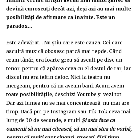
devină cunoscuți decât azi, deși azi au mai multe
posibilități de afirmare ca înainte. Este un
paradox…
Este adevărat… Nu știu care este cauza. Cei care
ascultă muzică obosesc parcă mai repde. Când
eram tânăr, era foarte greu să ascult pe disc un
tenor, pentru că apărea ceva cu el destul de rar, iar
discul nu era ieftin deloc. Nici la teatru nu
mergeam, pentru că nu aveam bani. Acum avem
toate posibilitățile, deschizi Youtube și vezi tot.
Dar azi lumea nu se mai concentrează, nu mai are
timp. Dacă pui pe Instagram sau Tik Tok ceva mai
lung de 30 de secunde, e mult!
Și asta face ca
oamenii să nu mai citească, să nu mai stea de vorbă,
pentru că mulți sunt singuri, stresați, fără timp.