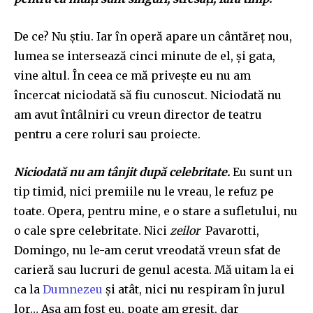
De ce? Nu știu. Iar în operă apare un cântăreț nou,
lumea se intersează cinci minute de el, și gata,
vine altul. În ceea ce mă privește eu nu am
încercat niciodată să fiu cunoscut. Niciodată nu
am avut întâlniri cu vreun director de teatru
pentru a cere roluri sau proiecte.
Niciodată nu am tânjit după celebritate.
Eu sunt un
tip timid, nici premiile nu le vreau, le refuz pe
toate. Opera, pentru mine, e o stare a sufletului, nu
o cale spre celebritate. Nici
zeilor
Pavarotti,
Domingo, nu le-am cerut vreodată vreun sfat de
carieră sau lucruri de genul acesta. Mă uitam la ei
ca la
Dumnezeu
și atât, nici nu respiram în jurul
lor… Așa am fost eu, poate am greșit, dar