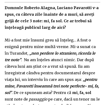
Domnule Roberto Alagna, Luciano Pavarotti v-a
spus, cu câteva zile înainte de a muri, să aveți
grijă de cele 3 note: mi, fa sol. Ce ar trebui să
înțeleagă publicul larg de aici?
Mi-a fost mie însumi greu să înțeleg… A fost o
enigmă pentru mine multă vreme. Mi-a sunat ca
în Turandot,
„non perdere lo straniero, ricorda le
tre note”
. Nu am înțeles atunci nimic. Dar după
câteva luni am știut ce a vrut să spună. Eu am
înregistrat cândva pentru documentarul despre
viața lui, un interviu în care am spus așa:
„pentru
mine, Pavarotti înseamnă trei note perfecte- mi, fa,
sol”
. De ce spuneam asta? Pentru că
mi, fa, sol
sunt note de
passaggio
pe care, dacă un tenor nu le