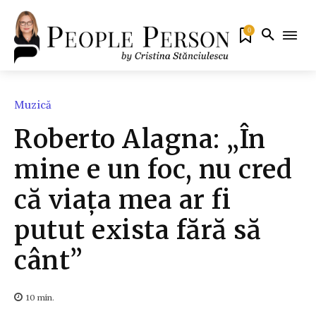
0
Muzică
Roberto Alagna: „În
mine e un foc, nu cred
că viața mea ar fi
putut exista fără să
cânt”
10
min.