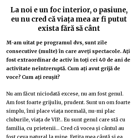
La noi e un foc interior, o pasiune,
eu nu cred că viața mea ar fi putut
exista fără să cânt
M-am uitat pe programul dvs, sunt zile
consecutive (multe) în care aveți spectacole. Ați
fost extraordinar de activ în toți cei 40 de ani de
activitate neîntreruptă. Cum ați avut grijă de
voce? Cum ați reușit?
Nu am făcut niciodată excese, nu am fost genul.
Am fost foarte grijuliu, prudent. Sunt un om foarte
simplu, îmi place viața normală, nu-mi plac
cluburile, viața de VIP… Eu sunt genul care stă cu
familia, cu prietenii… Cred că vocea și cântul au
fost ceva natural la mine. Fetița mea cântă și ea