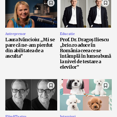
Antreprenor
Educatie
Laura Ivăncioiu: „Mi se
Prof. Dr. Dragoș Iliescu
pare că ne-am pierdut
„brio.ro aduce în
din abilitatea de a
România ceea ce se
asculta”
întâmplă în lumea bună
la nivel de testare a
elevilor”
Film&Teatru
Interviuri