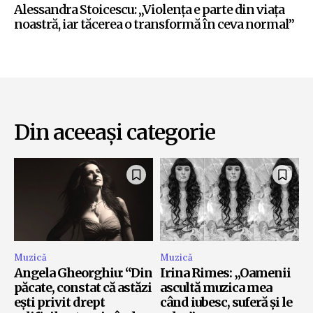
Alessandra Stoicescu: „Violența e parte din viața
noastră, iar tăcerea o transformă în ceva normal”
Din aceeași categorie
Muzică
Muzică
Angela Gheorghiu: “Din
Irina Rimes: „Oamenii
păcate, constat că astăzi
ascultă muzica mea
ești privit drept
când iubesc, suferă și le