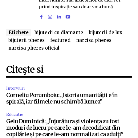
interviurilor sau articolelor de aici, vor
primi inspirație sau doar voia bună.
Etichete
bijuterii cu diamante
bijuterii de lux
bijuterii pheres
featured
narcisa pheres
narcisa pheres oficial
Citeşte si
Interviuri
Corneliu Porumboiu: „Istoria umanității e în
spirală, iar filmele nu schimbă lumea”
Educatie
Gelu Duminică: „Înjurătura și violența au fost
moduri de lucru pe care le-am decodificat din
copilărie și pe care le-am normalizat ca adulți”