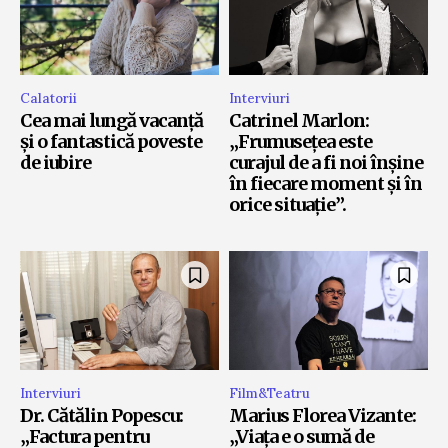
Calatorii
Interviuri
Cea mai lungă vacanță
Catrinel Marlon:
și o fantastică poveste
„Frumusețea este
de iubire
curajul de a fi noi înșine
în fiecare moment și în
orice situație”.
Interviuri
Film&Teatru
Dr. Cătălin Popescu:
Marius Florea Vizante:
„Factura pentru
„Viața e o sumă de