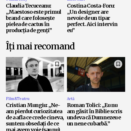
Claudia Tecuceanu:
Costina Costa-Foru:
„Maestoso este primul
„Un designer are
brand care folosește
nevoie de un tipar
pielea de cactus în
perfect. Aici intervin
producția de genți”
eu”
Îți mai recomand
Film&Teatru
Artă
Cristian Mungiu: „Ne-
Roman Tolici: „Eu nu
am pierdut curiozitatea
am găsit în Biblie scris
de a afla ce crede cineva,
undeva că Dumnezeu e
suntem obsedați de ce
un nene cu barbă.”
mai avem voie (sau nu)