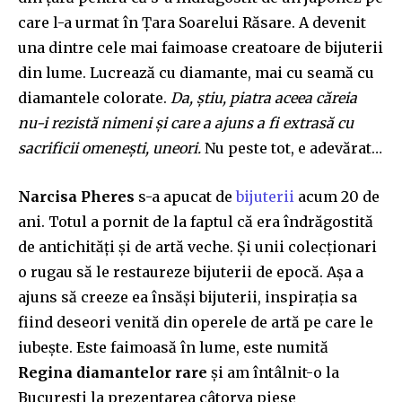
care l-a urmat în Țara Soarelui Răsare. A devenit
una dintre
cele m
ai
faimoase creatoare de bijuterii
din lume. Lucrează cu diamante, mai cu seamă cu
diamantele colorate.
Da, știu, pia
t
ra aceea c
ă
reia
nu-i rezistă nimeni și care a ajuns a fi extrasă cu
sacrificii omenești, uneori.
Nu peste tot, e adevărat…
Narcisa Pheres
s-a ap
u
cat de
bijuterii
acum 20 de
ani. Totul a p
or
nit de la faptul că era îndrăgostită
de antichități și de artă veche. Și unii colecționari
o rugau să le restaureze biju
t
erii de epocă. Așa a
ajuns să creeze ea însăși bijuterii, inspirația sa
fiind deseori venită din operele de artă
pe care le
iubește. Este faimoasă în lume, este numită
R
egi
na
diamantelor rare
și am întâlnit-o la
București la prezentarea câtorva piese