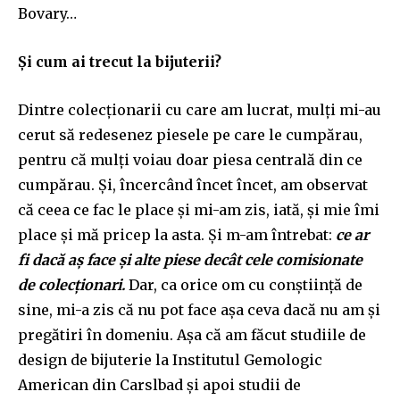
Bovary…
Și cum ai trecut la bijuterii?
Dintre colecționarii cu care am lucrat, mulți mi-au
cerut să redesenez piesele pe care le cumpărau,
pentru că mulți voiau doar piesa centrală din ce
cumpărau. Și, încercând încet încet, am observat
că ceea ce fac le place și mi-am zis, iată, și mie îmi
place și mă pricep la asta. Și m-am întrebat:
ce ar
fi dacă aș face și alte piese decât cele comisionate
de colecționari.
Dar, ca orice om cu conștiință de
sine, mi-a zis că nu pot face așa ceva dacă nu am și
pregătiri în domeniu. Așa că am făcut studiile de
design de bijuterie la Ins
t
itutul Gemologic
A
merican
din Carslbad și apoi studii de