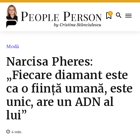
0
Modă
Narcisa Pheres:
„Fiecare diamant este
ca o ființă umană, este
unic, are un ADN al
lui”
4
min.