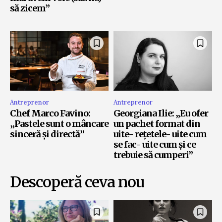
să zicem”
Antreprenor
Antreprenor
Chef Marco Favino:
Georgiana Ilie: „Eu ofer
„Pastele sunt o mâncare
un pachet format din
sinceră și directă”
uite- rețetele- uite cum
se fac- uite cum și ce
trebuie să cumperi”
Descoperă ceva nou