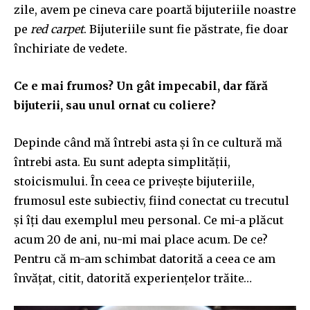
zile, avem pe cineva care poartă bijuteriile noastre
pe
red carpet
. Bijuteriile sunt fie păstrate, fie doar
închiriate de vedete.
Ce e mai frumos? Un gât impecabil, dar fără
bijuterii, sau unul ornat cu coliere?
Depinde când mă întrebi asta și în ce cultură mă
întrebi asta. Eu sunt adepta simplității,
sto
i
cismului. În ceea ce privește biju
t
eriile,
frumosul este subiectiv, fiind conectat cu trecutu
l
și îți dau exemplul meu personal. Ce mi-a plăcut
acum 20 de ani, nu-mi mai place acum. De ce?
Pentru că m-am schimbat datorită a ceea ce am
învățat, citit, datorită experiențelor trăite…