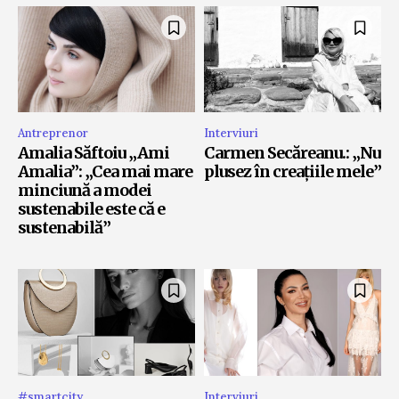
Antreprenor
Interviuri
Amalia Săftoiu „Ami
Carmen Secăreanu.: „Nu
Amalia”: „Cea mai mare
plusez în creațiile mele”
minciună a modei
sustenabile este că e
sustenabilă”
#smartcity
Interviuri