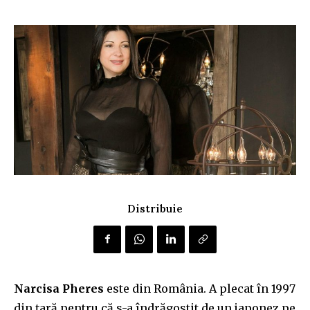
Distribuie
Narcisa Pheres
este din Rom
ânia. A plecat în 1997
din țară
pentru că s-a îndrăgostit de un japonez pe