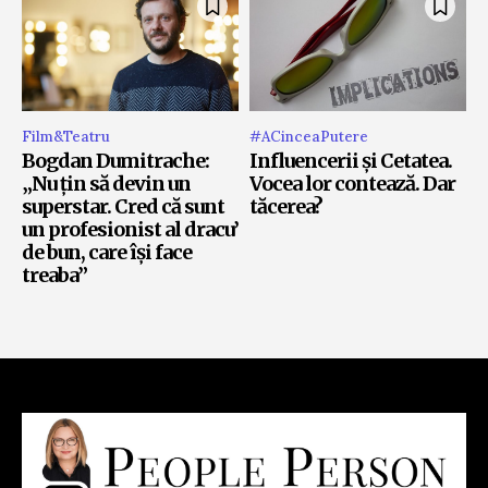
Film&Teatru
#ACinceaPutere
Bogdan Dumitrache:
Influencerii și Cetatea.
„Nu țin să devin un
Vocea lor contează. Dar
superstar. Cred că sunt
tăcerea?
un profesionist al dracu’
de bun, care își face
treaba”