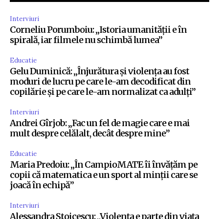
Interviuri
Corneliu Porumboiu: „Istoria umanității e în
spirală, iar filmele nu schimbă lumea”
Educatie
Gelu Duminică: „Înjurătura și violența au fost
moduri de lucru pe care le-am decodificat din
copilărie și pe care le-am normalizat ca adulți”
Interviuri
Andrei Gîrjob: „Fac un fel de magie care e mai
mult despre celălalt, decât despre mine”
Educatie
Maria Predoiu: „În CampioMATE îi învățăm pe
copii că matematica e un sport al minții care se
joacă în echipă”
Interviuri
Alessandra Stoicescu: „Violența e parte din viața