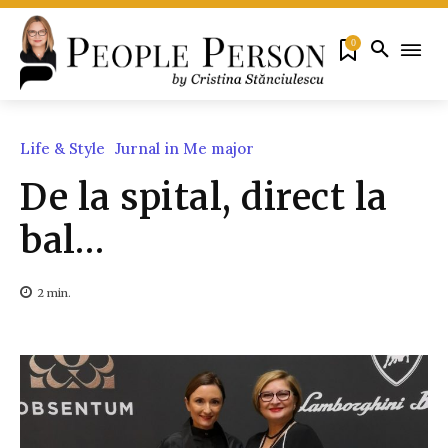
0
Life & Style
Jurnal in Me major
De la spital, direct la
bal…
2
min.