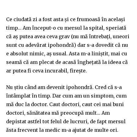
Ce ciudată zi a fost asta și ce frumoasă în același
timp… Am început-o cu mersul la spital, speriată
că aș putea avea ceva grav (nu mă întrebați, uneori
sunt cu adevărat ipohondră) dar s-a dovedit că nu
e absolut nimic, aș usual. Asta m-a liniștit, mai cu
seamă că am plecat de acasă înghețată la ideea că
ar putea fi ceva incurabil, firește.
Nu știu când am devenit ipohondră. Cred că s-a
întâmplat în timp. Dar cum am un simptom, cum
mă duc la doctor. Caut doctori, caut cei mai buni
doctori, sănătatea mă preocupă mult… Am
depistat astfel tot felul de lucruri, de fapt mersul
ăsta frecvent la medic m-a ajutat de multe ori.