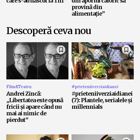
care s-au născut la Tiff”
din aportul caloric să
provină din
alimentație”
Descoperă ceva nou
Film&Teatru
#prieteniiverziaidianei
Andrei Zincă:
#prieteniiverziaidianei
„Libertatea este opusă
(7): Plantele, serialele și
fricii și apare când nu
millennials
mai ai nimic de
pierdut”