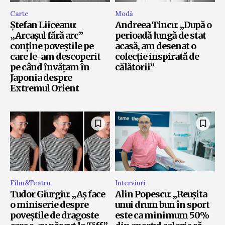
Carte
Modă
Ștefan Liiceanu:
Andreea Tincu: „După o
„Arcașul fără arc”
perioadă lungă de stat
conține poveștile pe
acasă, am desenat o
care le-am descoperit
colecție inspirată de
pe când învățam în
călătorii”
Japonia despre
Extremul Orient
Film&Teatru
Interviuri
Tudor Giurgiu: „Aș face
Alin Popescu: „Reușita
o miniserie despre
unui drum bun în sport
poveștile de dragoste
este ca minimum 50%