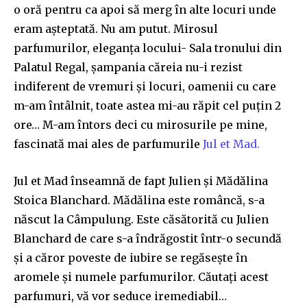
o oră pentru ca apoi să merg în alte locuri unde
eram așteptată. Nu am putut. Mirosul
parfumurilor, eleganța locului- Sala tronului din
Palatul Regal, șampania căreia nu-i rezist
indiferent de vremuri și locuri, oamenii cu care
m-am întâlnit, toate astea mi-au răpit cel puțin 2
ore… M-am întors deci cu mirosurile pe mine,
fascinată mai ales de parfumurile
Jul et Mad.
Jul et Mad înseamnă de fapt Julien și Mădălina
Stoica Blanchard. Mădălina este româncă, s-a
născut la Câmpulung. Este căsătorită cu Julien
Blanchard de care s-a îndrăgostit într-o secundă
și a căror poveste de iubire se regăsește în
aromele și numele parfumurilor. Căutați acest
parfumuri, vă vor seduce iremediabil…