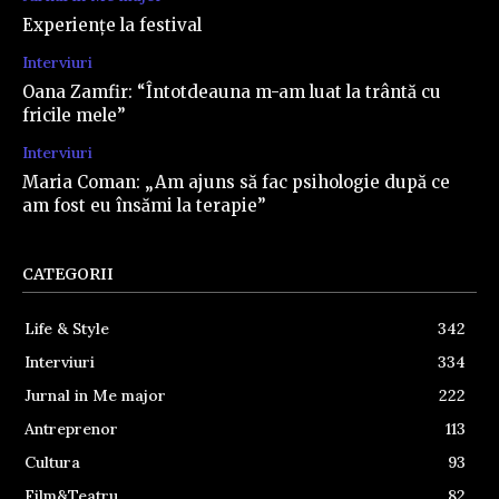
Experiențe la festival
Interviuri
Oana Zamfir: “Întotdeauna m-am luat la trântă cu
fricile mele”
Interviuri
Maria Coman: „Am ajuns să fac psihologie după ce
am fost eu însămi la terapie”
CATEGORII
Life & Style
342
Interviuri
334
Jurnal in Me major
222
Antreprenor
113
Cultura
93
Film&Teatru
82