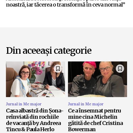
noastră, iar tăcerea o transformă în ceva normal”
Din aceeași categorie
Jurnal in Me major
Jurnal in Me major
Casa albastră din Șona-
Ce a însemnat pentru
reînviată din rochiile
mine cina Michelin
de vacanță by Andreea
gătită de chef Cristina
Tincu & Paula Herlo
Bowerman