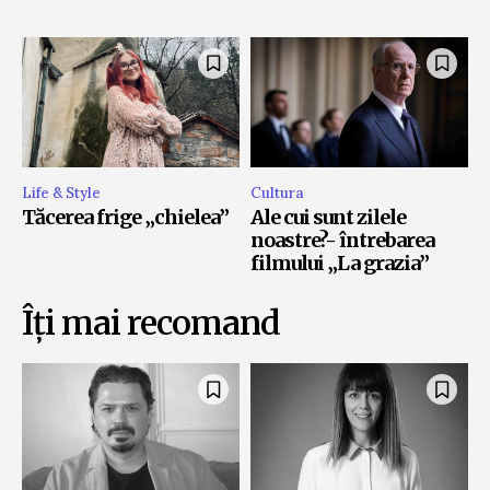
Life & Style
Cultura
Tăcerea frige „chielea”
Ale cui sunt zilele
noastre?- întrebarea
filmului „La grazia”
Îți mai recomand