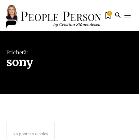
0
Etichetă:
sony
No posts to display