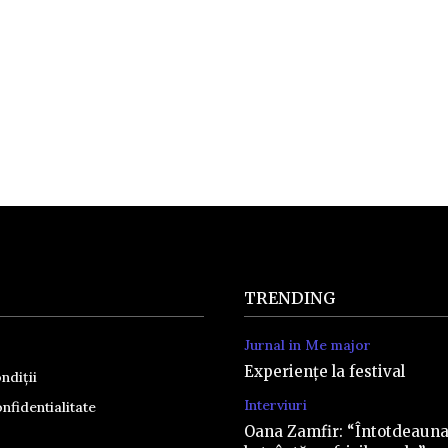
TRENDING
Jurnal in Me major
Experiențe la festival
ndiții
Interviuri
nfidentialitate
Oana Zamfir: “Întotdeaun