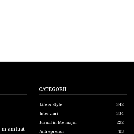
CATEGORII
Life & Style
342
Interviuri
334
Jurnal in Me major
222
a m-am luat
Antreprenor
113