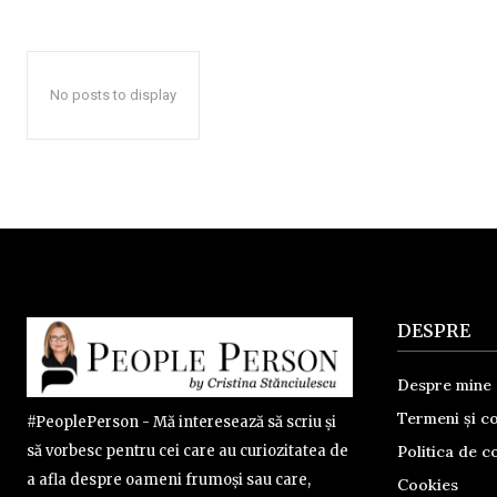
No posts to display
DESPRE
Despre mine
Termeni și co
#PeoplePerson - Mă interesează să scriu și
Politica de co
să vorbesc pentru cei care au curiozitatea de
a afla despre oameni frumoși sau care,
Cookies