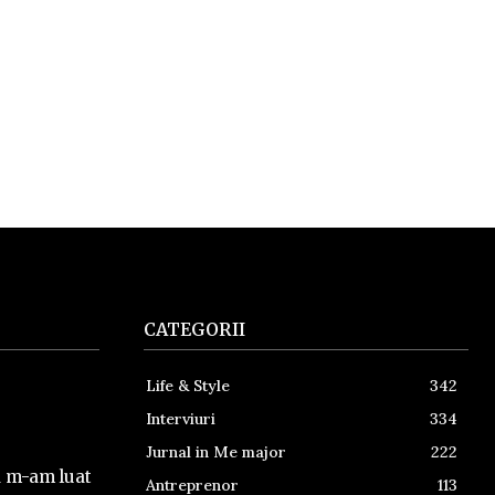
CATEGORII
Life & Style
342
Interviuri
334
Jurnal in Me major
222
a m-am luat
Antreprenor
113