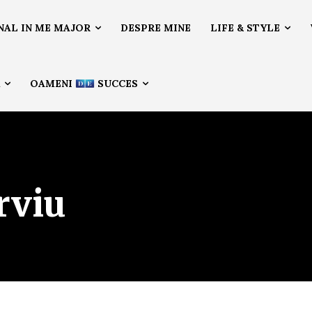
NAL IN ME MAJOR
DESPRE MINE
LIFE & STYLE
Ă
OAMENI
SUCCES
rviu