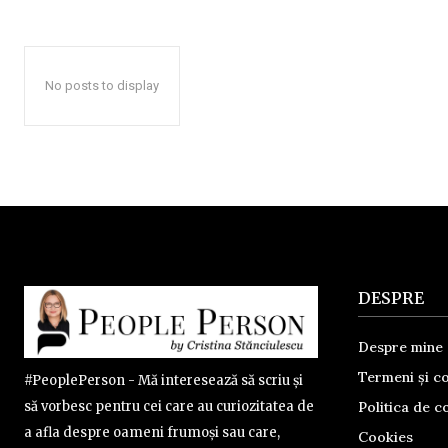
No posts to display
DESPRE
Despre mine
Termeni și co
#PeoplePerson - Mă interesează să scriu și
Politica de co
să vorbesc pentru cei care au curiozitatea de
a afla despre oameni frumoși sau care,
Cookies