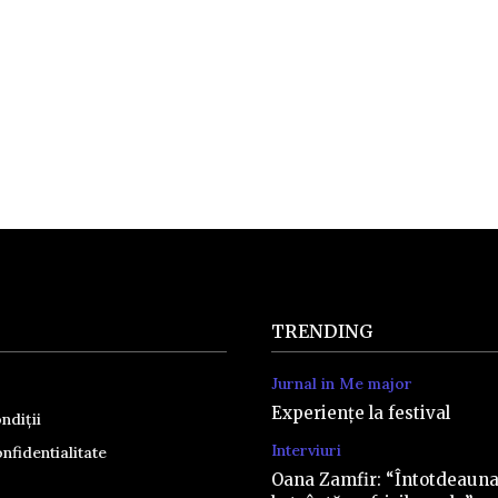
TRENDING
Jurnal in Me major
Experiențe la festival
ndiții
Interviuri
nfidentialitate
Oana Zamfir: “Întotdeaun