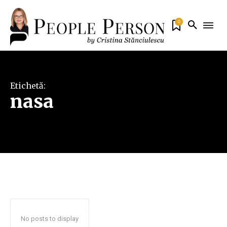
0
Etichetă:
nasa
No posts to display