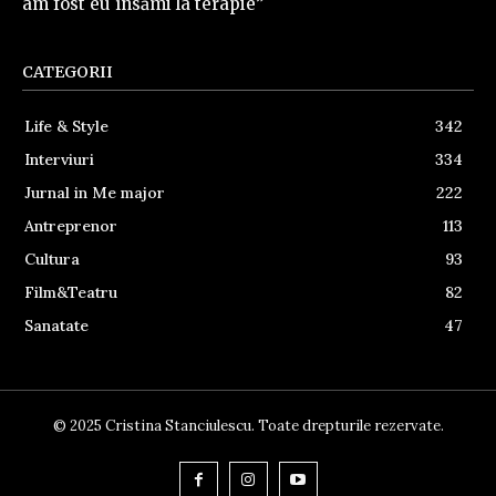
am fost eu însămi la terapie”
CATEGORII
Life & Style
342
Interviuri
334
Jurnal in Me major
222
Antreprenor
113
Cultura
93
Film&Teatru
82
Sanatate
47
© 2025 Cristina Stanciulescu. Toate drepturile rezervate.