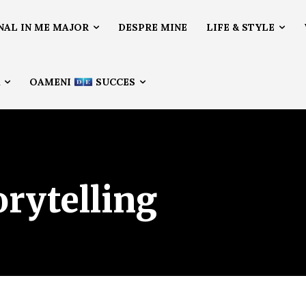
NAL IN ME MAJOR
DESPRE MINE
LIFE & STYLE
Ă
OAMENI
SUCCES
orytelling