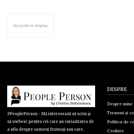
No posts to display
DESPRE
Despre mine
Termeni și co
#PeoplePerson - Mă interesează să scriu și
Politica de co
să vorbesc pentru cei care au curiozitatea de
a afla despre oameni frumoși sau care,
Cookies