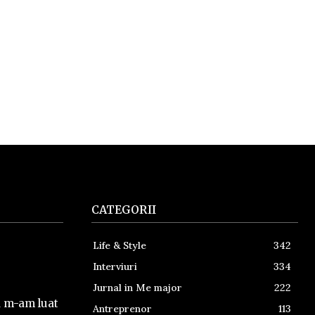
CATEGORII
Life & Style
342
Interviuri
334
Jurnal in Me major
222
a m-am luat
Antreprenor
113