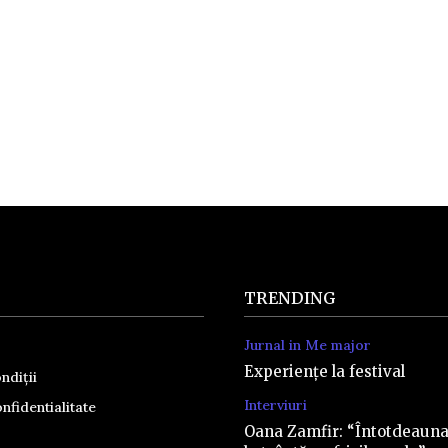
TRENDING
Jurnal in Me major
Experiențe la festival
ndiții
Interviuri
nfidentialitate
Oana Zamfir: “Întotdeaun