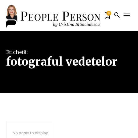
0
Etichetă:
fotograful vedetelor
No posts to display