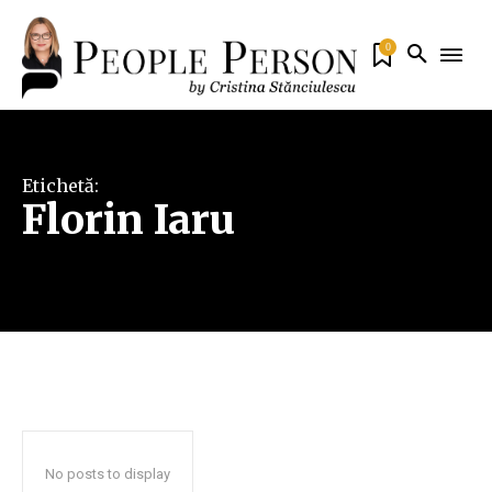
0
Etichetă:
Florin Iaru
No posts to display