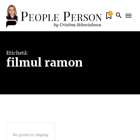
0
Etichetă:
filmul ramon
No posts to display