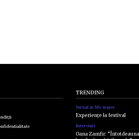
TRENDING
Jurnal in Me major
Experiențe la festival
ndiții
Interviuri
nfidentialitate
Oana Zamfir: “Întotdeaun