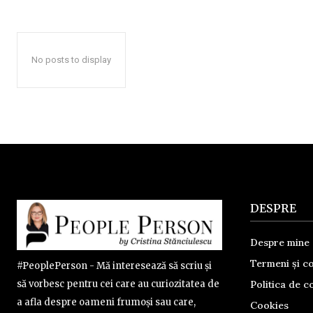
No posts to display
DESPRE
Despre mine
Termeni și co
#PeoplePerson - Mă interesează să scriu și
Politica de co
să vorbesc pentru cei care au curiozitatea de
a afla despre oameni frumoși sau care,
Cookies