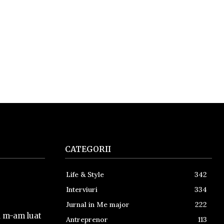
CATEGORII
Life & Style
342
Interviuri
334
Jurnal in Me major
222
a m-am luat
Antreprenor
113