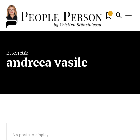
0
Etichetă:
andreea vasile
No posts to display