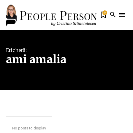
0
Etichetă:
ami amalia
No posts to display