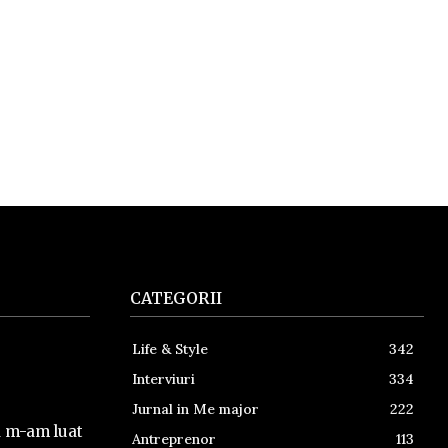
CATEGORII
Life & Style
342
Interviuri
334
Jurnal in Me major
222
a m-am luat
Antreprenor
113