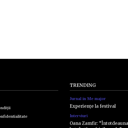
TRENDING
Jurnal in Me major
Experiențe la festival
ndiții
Interviuri
nfidentialitate
Oana Zamfir: “Întotdeaun