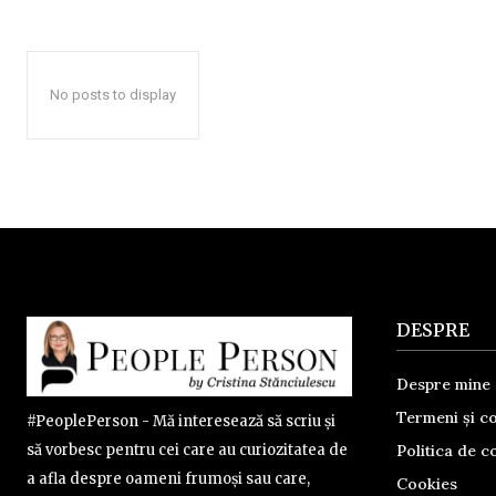
No posts to display
DESPRE
Despre mine
Termeni și co
#PeoplePerson - Mă interesează să scriu și
Politica de co
să vorbesc pentru cei care au curiozitatea de
a afla despre oameni frumoși sau care,
Cookies