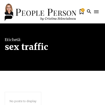
0
Etichetă:
sex traffic
No posts to display